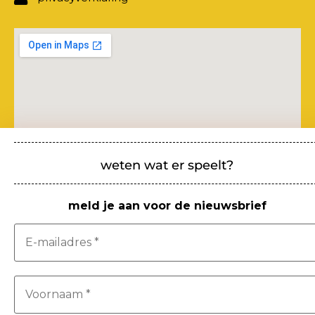
weten wat er speelt?
meld je aan voor de nieuwsbrief
Toeven op de Hoeve wordt mede mogelijk
gemaakt door: